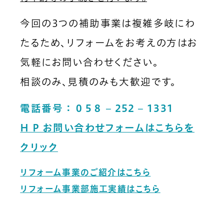
今回の3つの補助事業は複雑多岐にわ
たるため、リフォームをお考えの方はお
気軽にお問い合わせください。
相談のみ、見積のみも大歓迎です。
電話番号 ： ０５８ – 252 – 1331
H P お問い合わせフォームはこちらを
ガス臭い
地震/災害
ガス機器が
とき
のとき
故障したとき
クリック
緊急連絡先
リフォーム事業のご紹介はこちら
058-252-1331
TEL.
リフォーム事業部施工実績はこちら
365日・24時間受付