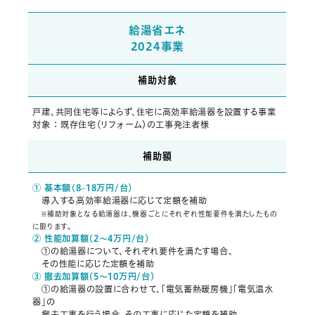
給湯省エネ
2024事業
補助対象
戸建、共同住宅等によらず、住宅に高効率給湯器を設置する事業
対象 ： 既存住宅（リフォーム）の工事発注者様
補助額
① 基本額(8~18万円/台）
導入する高効率給湯器に応じて定額を補助
補助対象となる給湯器は、機器ごとにそれぞれ性能要件を満たしたもの
※
に限ります。
② 性能加算額(2～4万円/台）
①
の給湯器について、それぞれ要件を満たす場合、
その性能に応じた定額を補助
③ 撤去加算額(5～10万円/台）
①
の給湯器の設置に合わせて、「電気蓄熱暖房機」「電気温水
器」の
撤去工事を行う場合、その工事に応じた定額を補助