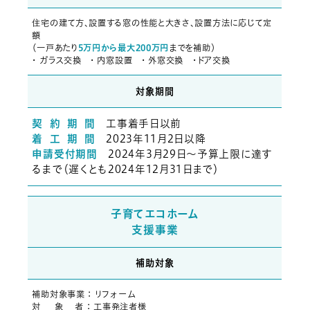
住宅の建て方、設置する窓の性能と大きさ、設置方法に応じて定
額
（一戸あたり
5万円から最大200万円
までを補助）
・ ガラス交換 ・ 内窓設置 ・ 外窓交換 ・ドア交換
対象期間
契 約 期 間
工事着手日以前
着 工 期 間
2023年11月2日以降
申請受付期間
2024年3月29日～予算上限に達す
るまで（遅くとも2024年12月31日まで）
子育てエコホーム
支援事業
補助対象
補助対象事業 ： リフォーム
対 象 者 ： 工事発注者様